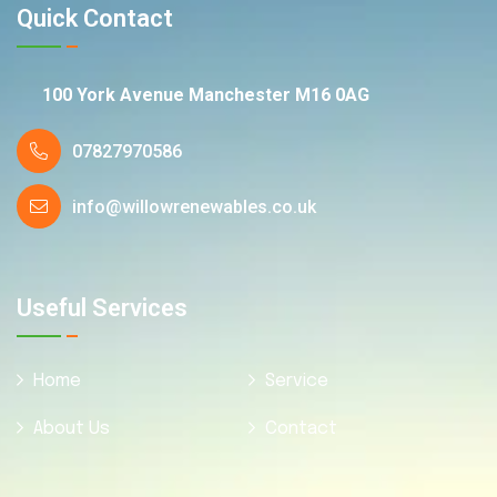
Quick Contact
100 York Avenue Manchester M16 0AG
07827970586
info@willowrenewables.co.uk
Useful Services
Home
Service
About Us
Contact