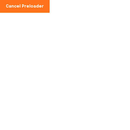
Cancel Preloader
Expanding The
Home
Cooking
Expanding The Solar Supply Cha